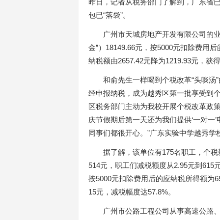
昨日，记者从税务部门了解到，广东省
包已“落袋”。
广州市天城房地产开发有限公司的业
金”）18149.66元，按5000元扣除费
纳税额由2657.42元降为1219.93元
和俞先生一样喝到个税改革“头啖汤
经申报纳税，成为越秀区第一批享受到个
区税务部门主动为我校开展个税改革政
庆节假期后第一天还为我们提供‘一对一’
同事们都很开心。”广东实验中学越秀学
据了解，该单位有175名职工，个税
514元，职工们减税额度从2.95元到61
按5000元扣除费用后的应纳税所得额为65
15元，减税幅度达57.8%。
广州市公路工程公司从事高速公路、