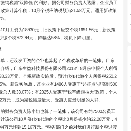
缴纳税额“双降低”的利好。据公司财务负责人透露，企业员工
用旧政策计算个税，10月个税应纳税额为21.98万元。适用新政策
8%。
月工资为18930元，旧政策下应交个税1691.56元，新政策
，少缴个税972.94元，降幅达58%，税负下降明显。
税
资单，还没发工资的企业也算起了个税改革后的一笔账。广东
介绍，广东生益科技股份有限公司2018年8月份申报个人所得
38.33万元。个税新政实施后，预计代扣代缴个人所得税259.2
55%。新政实施后，该企业有1486人受惠于“起征点”提高到500
人数33.07%；有2325人受惠于“税率级距拉大”政策，个人
.92万元，成为减税幅度最大、受惠力度最明显的人群。
的财务负责人陈小姐也算了一笔账，该公司有约7900名员工
该公司10月份代扣代缴的个税比9月份减少约32.28万元，4
44万元降到15.16万元。“税务部门之前对我们进行新个税过渡