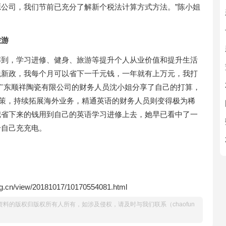
公司，我们节前已充分了解新个税法计算方式方法。”陈小姐
旅游
解到，学习进修、健身、旅游等提升个人从业价值和提升生活
个税新政，我每个月可以省下一千元钱，一年就有上万元，我打
广东顺祥陶瓷有限公司的财务人员沈小姐分享了自己的打算，
政策，持续拓展海外业务，精通英语的财务人员则变得极为稀
把省下来的钱用到自己的英语学习进修上去，她早已看中了一
给自己充充电。
g.cn/view/20181017/10170554081.html
料的版权归版权所有人所有，如涉及侵权，请及时与我们联系（chaofun