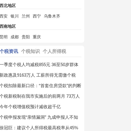
西北地区
西安
银川
兰州
西宁
乌鲁木齐
西南地区
昆明
成都
贵阳
重庆
个税资讯
个税知识
个人所得税
一季度个税人均减税855元 36至50岁群体
获益最大
新政惠及9163万人 工薪所得无需缴个税
个税扣除最新口径：“首套住房贷款”的判断
个税新税制在我市实施后的前两月 73万人
受益
今年个税增值税预计减收超千亿
个税申报发现“亲情漏洞” 九成申报人不知
爹妈生日
徐冠巨：建议个人所得税最高税率从45%