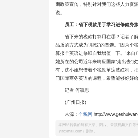
期政策宣传，特别针对我们这些人力资源
说。
员工：省下税款用于学习进修健身
省下来的税款打算用在哪？记者了
品质的方式成为“用钱”的首选。“因为
算报个英语进修班自我增值一下。”来自
她所在的公司近年来响应国家“走出去”
有，沈小姐想借着个税改革这波红利，
门国际商务英语的课程，希望能够好好
记者 何颖思
(广州日报)
来源：
个税网
http://www.geshuiwan
本网站转载的所有文章、图片、音频视频文件等资
@foxmail.com）删除。