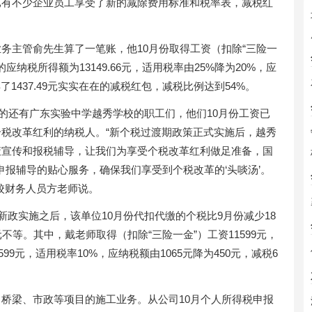
已有不少企业员工享受了新的减除费用标准和税率表，减税红
务主管俞先生算了一笔账，他10月份取得工资（扣除“三险一
用后的应纳税所得额为13149.66元，适用税率由25%降为20%，应
，获得了1437.49元实实在在的减税红包，减税比例达到54%。
”的还有广东实验中学越秀学校的职工们，他们10月份工资已
税改革红利的纳税人。“新个税过渡期政策正式实施后，越秀
策宣传和报税辅导，让我们为享受个税改革红利做足准备，国
申报辅导的贴心服务，确保我们享受到个税改革的‘头啖汤’。
校财务人员方老师说。
新政实施之后，该单位10月份代扣代缴的个税比9月份减少18
5元不等。其中，戴老师取得（扣除“三险一金”）工资11599元，
99元，适用税率10%，应纳税额由1065元降为450元，减税6
桥梁、市政等项目的施工业务。从公司10月个人所得税申报