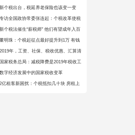
下调到25%
新个税出台，税延养老保险也该变一变
专访全国政协常委张连起：个税改革使税
负水平更趋合理 专项附加扣除让减税效果
新个税法催生“薪税师” 他们有望成年入百
更显著
万“薪一代”
董明珠：个税起征点最好提升到1万 有钱
人多纳税
2019年，工资、社保、税收优惠、汇算清
缴、注销等一大波新规实施，财税人员要
国家税务总局：减税降费是2019年税收工
加紧学习啦！
作主题
数字经济发展中的国家税收变革
2亿租客新困扰：个税抵扣几十块 房租上
涨几百元